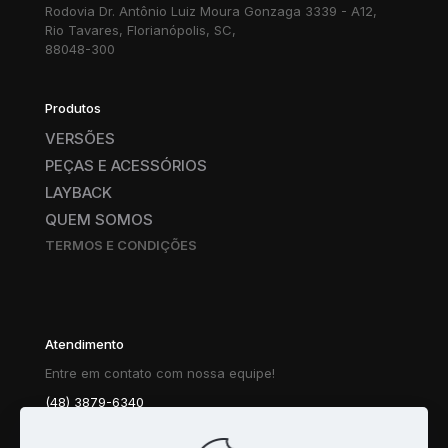
Rodovia Dr. Antônio Luiz Moura Gonzaga 3339 - A12,
Rio Tavares, Florianópolis, SC,
88048-300
Produtos
VERSÕES
PEÇAS E ACESSÓRIOS
LAYBACK
QUEM SOMOS
TERMOS E CONDIÇÕES
Atendimento
Entre em contato com nossa equipe!
(48) 3879-6340
(48) 9109-9412